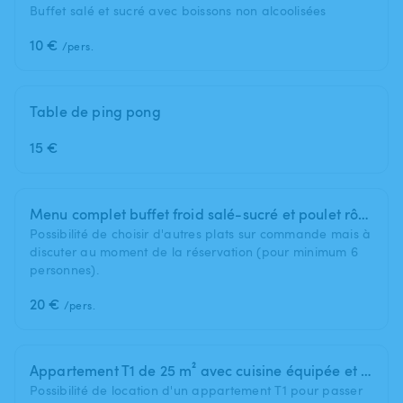
Buffet salé et sucré avec boissons non alcoolisées
10 €
/pers.
Table de ping pong
15 €
Menu complet buffet froid salé-sucré et poulet rôti ou grillades tout fait maison avec boissons non alcoolisées (pour minimum 6 personnes)
Possibilité de choisir d'autres plats sur commande mais à
discuter au moment de la réservation (pour minimum 6
personnes).
20 €
/pers.
Appartement T1 de 25 m² avec cuisine équipée et salle d'eau avec douche chaude pour 2 à 4 personnes
Possibilité de location d'un appartement T1 pour passer