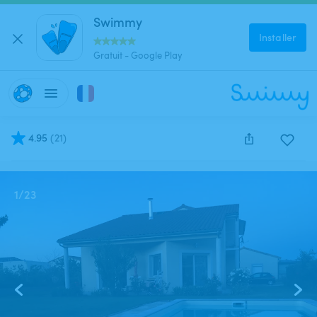
Swimmy
Installer
Gratuit - Google Play
4.95
(
21
)
Cette annonce est close et ne peut être réservée.
1
/
23