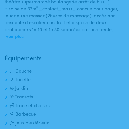
théâtre supermarché boulangerie arrêt de bus...)
Piscine de 32m² _contact_mask_ conçue pour nager​,​
jouer ou se masser (2buses de massage)​,​ accès par
descente d'escalier construit et dispose de deux
profondeurs 1m10 et 1m30 séparées par une pente​,​…
voir plus
Équipements
🚿 Douche
🚽 Toilette
☀️ Jardin
⛱️ Transats
🪑 Table et chaises
🍖 Barbecue
🥏 Jeux d'extérieur