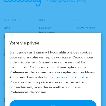
piscines privées en France.
ACTUALITÉS
AIDE
AIDE
Blog
Pour les
Centre d'aide
baigneurs
Swimmy dans les
Conditions
médias
Pour les
d'utilisation
Votre vie privée
propriétaires
L'aventure
Politique de
Bienvenue sur Swimmy ! Nous utilisons des cookies
Swimmy
Louer ma piscine
confidentialité
pour rendre votre visite plus agréable. Ceux-ci nous
aident également à améliorer notre service! En
Comment ça
Mentions légales
cliquant sur OK ou en activant une option dans
marche ?
Préférences de cookies, vous acceptez les conditions
énoncées dans notre
Politique de confidentialité
.
Pour modifier vos préférences ou retirer votre
SUIVEZ-NOUS
TÉLÉCHARGEZ L'APP
consentement, vous devez mettre à jour vos
Facebook
Préférences de cookies
Instagram