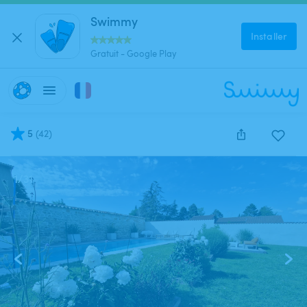
Swimmy
Installer
Gratuit - Google Play
5
(
42
)
1
/
31