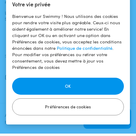
médias
Pour les
d'utilisation
Votre vie privée
propriétaires
L'aventure
Politique de
Bienvenue sur Swimmy ! Nous utilisons des cookies
Swimmy
Louer ma piscine
confidentialité
pour rendre votre visite plus agréable. Ceux-ci nous
aident également à améliorer notre service! En
Comment ça
Mentions légales
cliquant sur OK ou en activant une option dans
marche ?
Préférences de cookies, vous acceptez les conditions
énoncées dans notre
Politique de confidentialité
.
Pour modifier vos préférences ou retirer votre
SUIVEZ-NOUS
TÉLÉCHARGEZ L'APP
consentement, vous devez mettre à jour vos
Facebook
Préférences de cookies
Instagram
OK
Préférences de cookies
Ajoutez une date et un créneau
Vérifier la
pour voir le prix
disponibilité