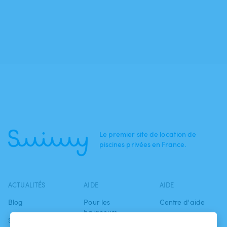
Le premier site de location de
piscines privées en France.
ACTUALITÉS
AIDE
AIDE
Blog
Pour les
Centre d'aide
baigneurs
Swimmy dans les
Conditions