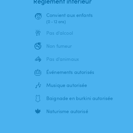
Règlement intérieur
🧒
Convient aux enfants
(0 - 12 ans)
🥂
Pas d'alcool
🚭
Non fumeur
🦓
Pas d'animaux
🎂
Événements autorisés
🎶
Musique autorisée
🩱
Baignade en burkini autorisée
🍁
Naturisme autorisé