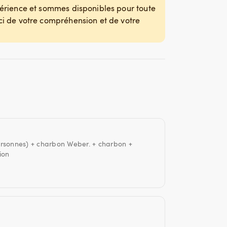
érience et sommes disponibles pour toute
i de votre compréhension et de votre
ersonnes) + charbon Weber. + charbon +
ion