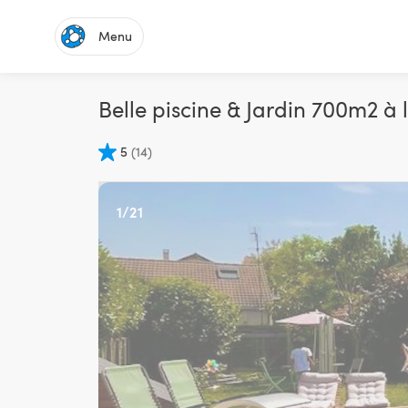
Menu
Belle piscine & Jardin 70
5
(
14
)
1
/
21