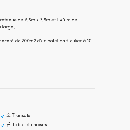
tretenue de 6​,​5m x 3​,​5m et 1​,​40 m de
large​,​
décoré de 700m2 d'un hôtel particulier à 10
⛱️ Transats
🪑 Table et chaises