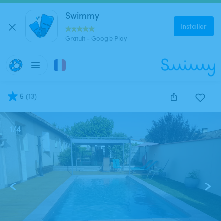
Swimmy
Installer
Gratuit - Google Play
5
(
13
)
1
/
4