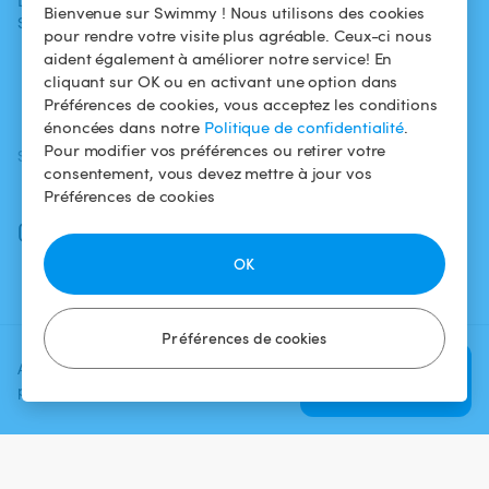
L'aventure
Politique de
Bienvenue sur Swimmy ! Nous utilisons des cookies
Swimmy
Louer ma piscine
confidentialité
pour rendre votre visite plus agréable. Ceux-ci nous
aident également à améliorer notre service! En
Comment ça
Mentions légales
cliquant sur OK ou en activant une option dans
marche ?
Préférences de cookies, vous acceptez les conditions
énoncées dans notre
Politique de confidentialité
.
Pour modifier vos préférences ou retirer votre
SUIVEZ-NOUS
TÉLÉCHARGEZ L'APP
consentement, vous devez mettre à jour vos
Facebook
Préférences de cookies
Instagram
OK
Préférences de cookies
Ajoutez une date et un créneau
Vérifier la
pour voir le prix
disponibilité