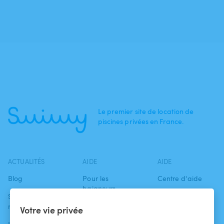
Le premier site de location de
piscines privées en France.
ACTUALITÉS
AIDE
AIDE
Blog
Pour les
Centre d'aide
baigneurs
Swimmy dans les
Conditions
médias
Pour les
d'utilisation
Votre vie privée
propriétaires