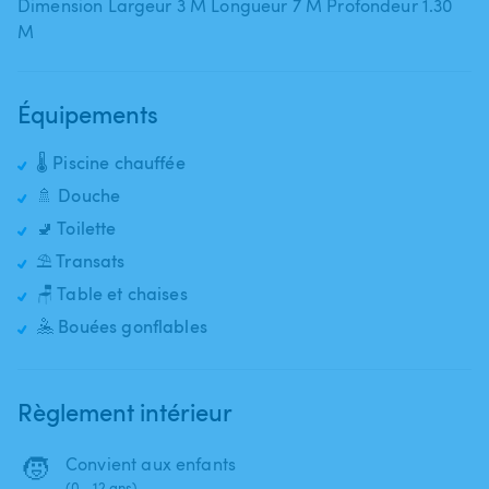
Dimension Largeur 3 M Longueur 7 M Profondeur 1.30
Équipements
🌡️ Piscine chauffée
🚿 Douche
🚽 Toilette
⛱️ Transats
🪑 Table et chaises
🤽 Bouées gonflables
Règlement intérieur
🧒
Convient aux enfants
(0 - 12 ans)