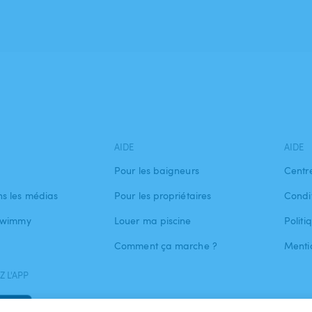
AIDE
AIDE
Pour les baigneurs
Centr
s les médias
Pour les propriétaires
Condit
 Swimmy
Louer ma piscine
Politi
Comment ça marche ?
Menti
 L'APP