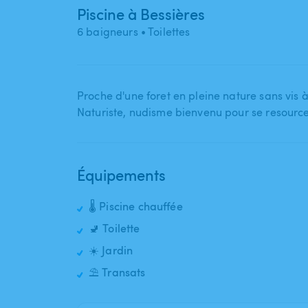
Piscine à Bessières
6 baigneurs
• Toilettes
Proche d'une foret en pleine nature sans vis 
Naturiste​,​ nudisme bienvenu pour se resourcer
Équipements
🌡️ Piscine chauffée
🚽 Toilette
☀️ Jardin
⛱️ Transats