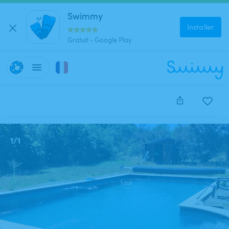
Swimmy
Installer
Gratuit - Google Play
Cette annonce est close et ne peut être réservée.
1
/
1