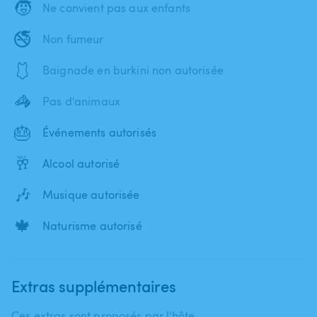
🧒
Ne convient pas aux enfants
🚭
Non fumeur
🩱
Baignade en burkini non autorisée
🦓
Pas d'animaux
🎂
Événements autorisés
🥂
Alcool autorisé
🎶
Musique autorisée
🍁
Naturisme autorisé
Extras supplémentaires
Ces extras sont proposés par l'hôte.