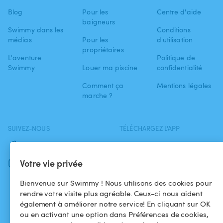
Blog
Pour les
Centre d'aide
baigneurs
Swimmy dans les
Conditions
médias
Pour les
d'utilisation
propriétaires
L'aventure
Politique de
Swimmy
Louer ma piscine
confidentialité
Comment ça
Mentions légales
marche ?
SUIVEZ-NOUS
TÉLÉCHARGEZ L'APP
Facebook
Votre vie privée
Instagram
Bienvenue sur Swimmy ! Nous utilisons des cookies pour
rendre votre visite plus agréable. Ceux-ci nous aident
également à améliorer notre service! En cliquant sur OK
ou en activant une option dans Préférences de cookies,