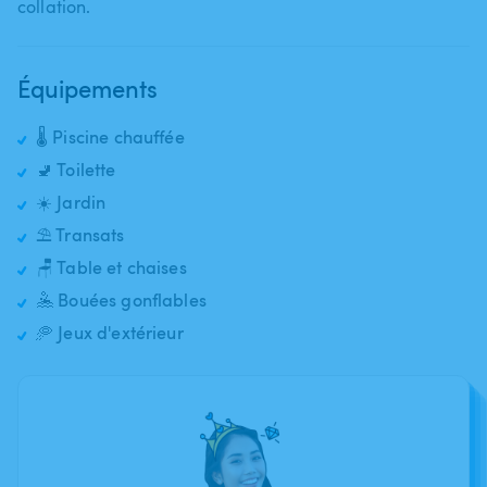
collation.
Équipements
🌡️ Piscine chauffée
🚽 Toilette
☀️ Jardin
⛱️ Transats
🪑 Table et chaises
🤽 Bouées gonflables
🥏 Jeux d'extérieur