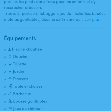
piscine​,​ les pieds dans l'eau pour les enfants et s'y
raccrocher si besoin.
Transats​,​ parasols​,​ toboggan​,​ jeu de fléchettes​,​ bouées
matelas gonflables​,​ douche extérieure au…
voir plus
Équipements
🌡️ Piscine chauffée
🚿 Douche
🚽 Toilette
☀️ Jardin
⛱️ Transats
🪑 Table et chaises
🍖 Barbecue
🤽 Bouées gonflables
🥏 Jeux d'extérieur