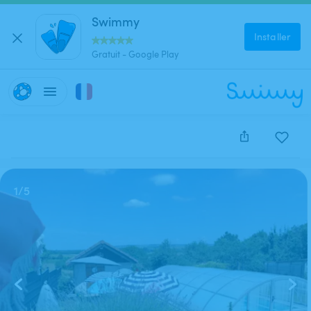
Swimmy
Installer
Gratuit - Google Play
Cette annonce est close et ne peut être réservée.
1
/
5