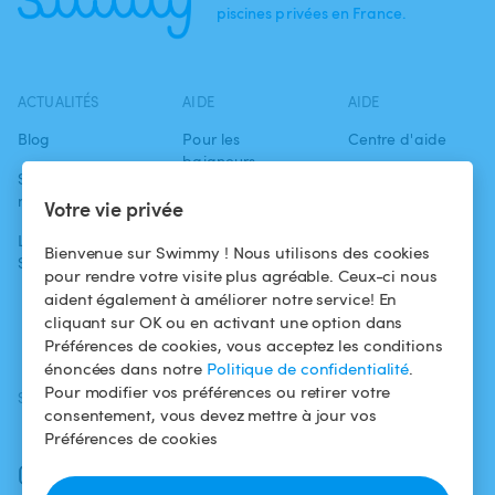
piscines privées en France.
ACTUALITÉS
AIDE
AIDE
Blog
Pour les
Centre d'aide
baigneurs
Swimmy dans les
Conditions
médias
Pour les
d'utilisation
Votre vie privée
propriétaires
L'aventure
Politique de
Bienvenue sur Swimmy ! Nous utilisons des cookies
Swimmy
Louer ma piscine
confidentialité
pour rendre votre visite plus agréable. Ceux-ci nous
aident également à améliorer notre service! En
Comment ça
Mentions légales
cliquant sur OK ou en activant une option dans
marche ?
Préférences de cookies, vous acceptez les conditions
énoncées dans notre
Politique de confidentialité
.
Pour modifier vos préférences ou retirer votre
SUIVEZ-NOUS
TÉLÉCHARGEZ L'APP
consentement, vous devez mettre à jour vos
Facebook
Préférences de cookies
Instagram