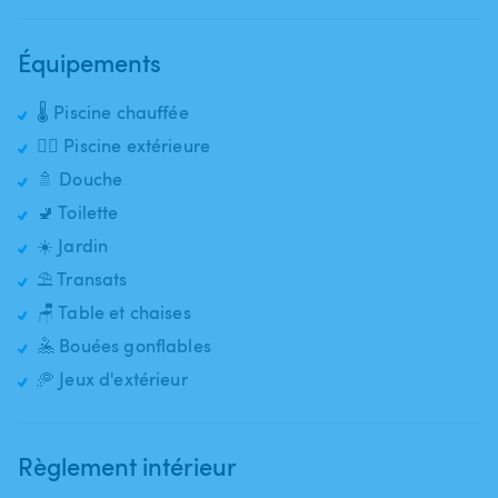
Équipements
🌡️ Piscine chauffée
🏊‍♂️ Piscine extérieure
🚿 Douche
🚽 Toilette
☀️ Jardin
⛱️ Transats
🪑 Table et chaises
🤽 Bouées gonflables
🥏 Jeux d'extérieur
Règlement intérieur