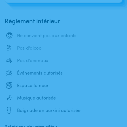
Règlement intérieur
🧒
Ne convient pas aux enfants
🥂
Pas d'alcool
🦓
Pas d'animaux
🎂
Événements autorisés
🚭
Espace fumeur
🎶
Musique autorisée
🩱
Baignade en burkini autorisée
Précisions de votre hôte :