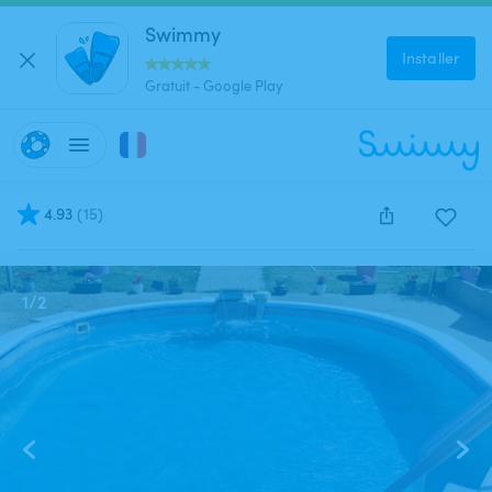
Swimmy
Installer
Gratuit - Google Play
4.93
(
15
)
Cette annonce est close et ne peut être réservée.
1
/
2