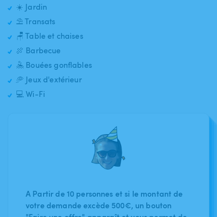
☀️ Jardin
⛱️ Transats
🪑 Table et chaises
🍖 Barbecue
🤽 Bouées gonflables
🥏 Jeux d'extérieur
💻 Wi-Fi
A Partir de 10 personnes et si le montant de
votre demande excède 500€, un bouton
"Faire une offre" apparaît et vous permet de