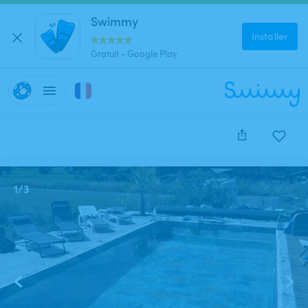
Swimmy
Installer
Gratuit - Google Play
Cette annonce est close et ne peut être réservée.
1
/
3