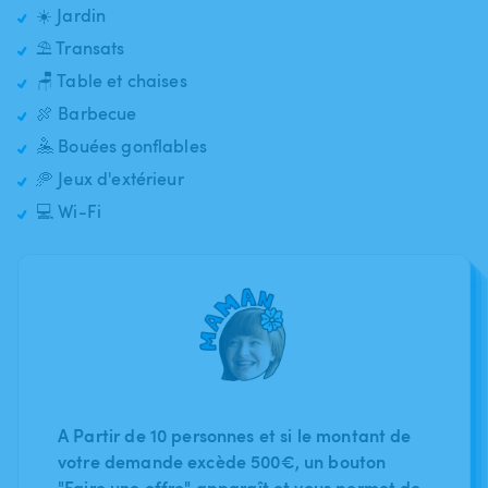
☀️ Jardin
⛱️ Transats
🪑 Table et chaises
🍖 Barbecue
🤽 Bouées gonflables
🥏 Jeux d'extérieur
💻 Wi-Fi
A Partir de 10 personnes et si le montant de
votre demande excède 500€, un bouton
"Faire une offre" apparaît et vous permet de