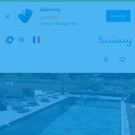
Swimmy
Installer
Gratuit - Google Play
Cette annonce est close et ne peut être réservée.
1
/
3