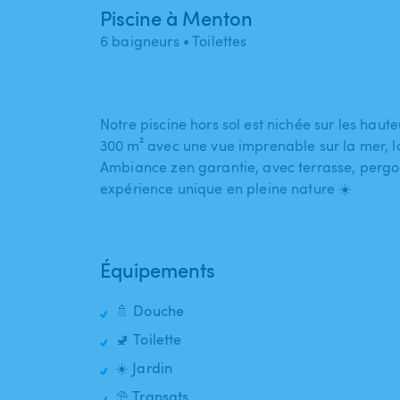
Piscine à Menton
6 baigneurs
• Toilettes
Notre piscine hors sol est nichée sur les haute
300 m² avec une vue imprenable sur la mer​,​ l
Ambiance zen garantie​,​ avec terrasse​,​ perg
expérience unique en pleine nature ☀️
Équipements
🚿 Douche
🚽 Toilette
☀️ Jardin
⛱️ Transats