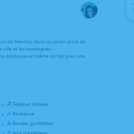
urs de Menton​,​ dans un jardin privé de
a ville et les montagnes.
ola​,​ barbecue et même un tipi pour une
🪑 Table et chaises
🍖 Barbecue
🤽 Bouées gonflables
🥏 Jeux d'extérieur