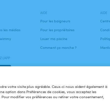
AIDE
AIDE
Pour les baigneurs
Centr
s les médias
Pour les propriétaires
Condit
 Swimmy
Louer ma piscine
Politi
Comment ça marche ?
Menti
 L'APP
dre votre visite plus agréable. Ceux-ci nous aident également à
une option dans Préférences de cookies, vous acceptez les
. Pour modifier vos préférences ou retirer votre consentement,