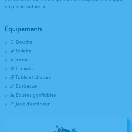
en pleine nature ☀️
Équipements
🚿 Douche
🚽 Toilette
☀️ Jardin
⛱️ Transats
🪑 Table et chaises
🍖 Barbecue
🤽 Bouées gonflables
🥏 Jeux d'extérieur