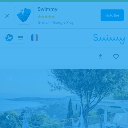
Swimmy
Installer
Gratuit - Google Play
Cette annonce est close et ne peut être réservée.
1
/
6