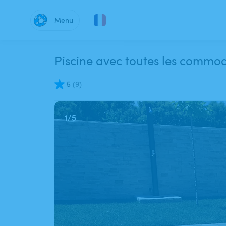
Menu
Piscine avec toutes les commod
5
(
9
)
1
/
5