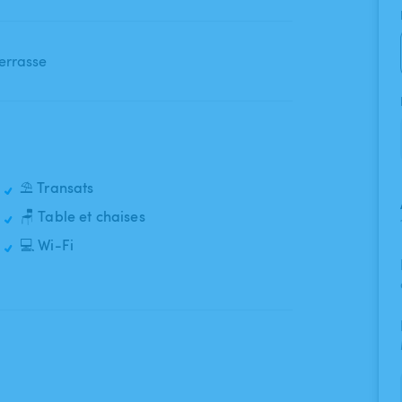
errasse
⛱️ Transats
🪑 Table et chaises
💻 Wi-Fi