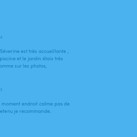
24
Séverine est très accueillante ,
iscine et le jardin étais très
comme sur les photos,
23
n moment endroit calme pas de
entretenu je recommande.