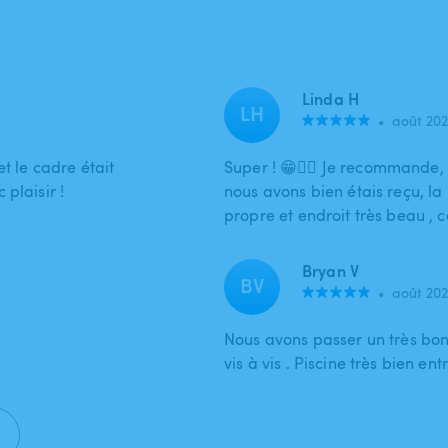
Linda H
LH
•
août 20
t le cadre était
Super ! 😁👍🏻 Je recommande, 
plaisir !
nous avons bien étais reçu, la p
propre et endroit très beau , 
Bryan V
BV
•
août 20
Nous avons passer un très bo
vis à vis . Piscine très bien 