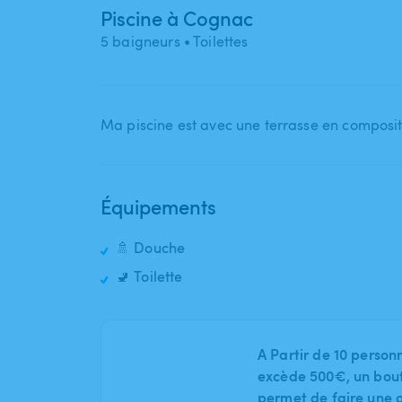
Piscine à Cognac
5 baigneurs
• Toilettes
Équipements
🚿 Douche
🚽 Toilette
A Partir de 10 person
excède 500€, un bout
permet de faire une o