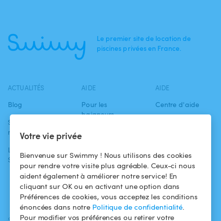
Le premier site de location de
piscines privées en France.
ACTUALITÉS
AIDE
AIDE
Blog
Pour les
Centre d'aide
baigneurs
Swimmy dans les
Conditions
médias
Pour les
d'utilisation
Votre vie privée
propriétaires
L'aventure
Politique de
Bienvenue sur Swimmy ! Nous utilisons des cookies
Swimmy
Louer ma piscine
confidentialité
pour rendre votre visite plus agréable. Ceux-ci nous
aident également à améliorer notre service! En
Comment ça
Mentions légales
cliquant sur OK ou en activant une option dans
marche ?
Préférences de cookies, vous acceptez les conditions
énoncées dans notre
Politique de confidentialité
.
Pour modifier vos préférences ou retirer votre
SUIVEZ-NOUS
TÉLÉCHARGEZ L'APP