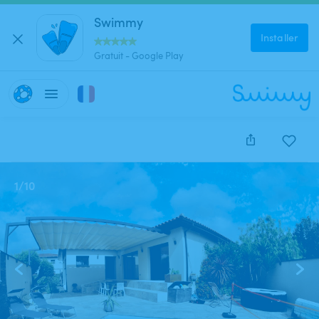
Swimmy
Installer
Gratuit - Google Play
1
/
10