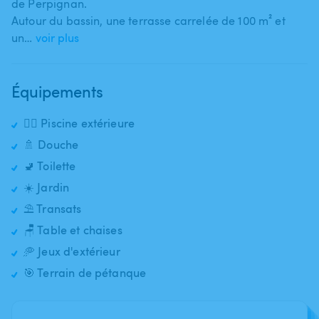
de Perpignan.
Autour du bassin​,​ une terrasse carrelée de 100 m² et
un…
voir plus
Équipements
🏊‍♂️ Piscine extérieure
🚿 Douche
🚽 Toilette
☀️ Jardin
⛱️ Transats
🪑 Table et chaises
🥏 Jeux d'extérieur
🎯 Terrain de pétanque