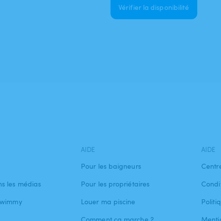
Vérifier la disponibilité
AIDE
AIDE
Pour les baigneurs
Centr
s les médias
Pour les propriétaires
Condit
 Swimmy
Louer ma piscine
Politi
Comment ça marche ?
Menti