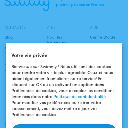
piscines privées en France.
ACTUALITÉS
AIDE
AIDE
Blog
Pour les
Centre d'aide
baigneurs
Swimmy dans les
Conditions
médias
Pour les
d'utilisation
Votre vie privée
propriétaires
L'aventure
Politique de
Bienvenue sur Swimmy ! Nous utilisons des cookies
Swimmy
Louer ma piscine
confidentialité
pour rendre votre visite plus agréable. Ceux-ci nous
aident également à améliorer notre service! En
Comment ça
Mentions légales
cliquant sur OK ou en activant une option dans
marche ?
Préférences de cookies, vous acceptez les conditions
énoncées dans notre
Politique de confidentialité
.
Pour modifier vos préférences ou retirer votre
SUIVEZ-NOUS
TÉLÉCHARGEZ L'APP
consentement, vous devez mettre à jour vos
Facebook
Préférences de cookies
Instagram