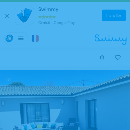
Swimmy
Installer
Gratuit - Google Play
Cette annonce est close et ne peut être réservée.
1
/
1