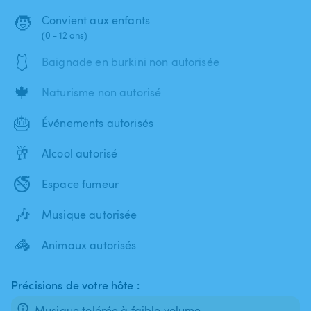
🧒
Convient aux enfants
(0 - 12 ans)
🩱
Baignade en burkini non autorisée
🍁
Naturisme non autorisé
🎂
Événements autorisés
🥂
Alcool autorisé
🚭
Espace fumeur
🎶
Musique autorisée
🦓
Animaux autorisés
Précisions de votre hôte :
Musique tolérée à faible volume