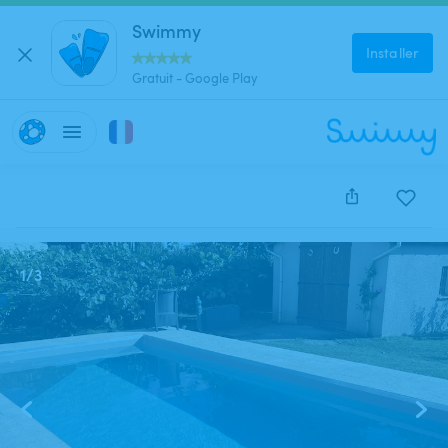
Swimmy
Installer
Gratuit - Google Play
Cette annonce est close et ne peut être réservée.
1
/
3