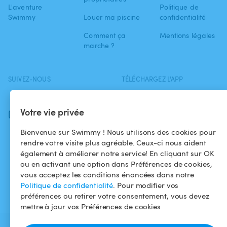
L'aventure
Politique de
Swimmy
Louer ma piscine
confidentialité
Comment ça
Mentions légales
marche ?
SUIVEZ-NOUS
TÉLÉCHARGEZ L'APP
Facebook
Votre vie privée
Instagram
Bienvenue sur Swimmy ! Nous utilisons des cookies pour
rendre votre visite plus agréable. Ceux-ci nous aident
également à améliorer notre service! En cliquant sur OK
ou en activant une option dans Préférences de cookies,
vous acceptez les conditions énoncées dans notre
Politique de confidentialité
. Pour modifier vos
préférences ou retirer votre consentement, vous devez
mettre à jour vos Préférences de cookies