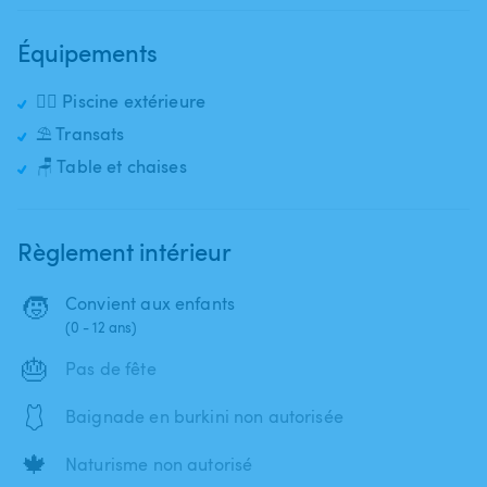
Équipements
🏊‍♂️ Piscine extérieure
⛱️ Transats
🪑 Table et chaises
Règlement intérieur
🧒
Convient aux enfants
(0 - 12 ans)
🎂
Pas de fête
🩱
Baignade en burkini non autorisée
🍁
Naturisme non autorisé