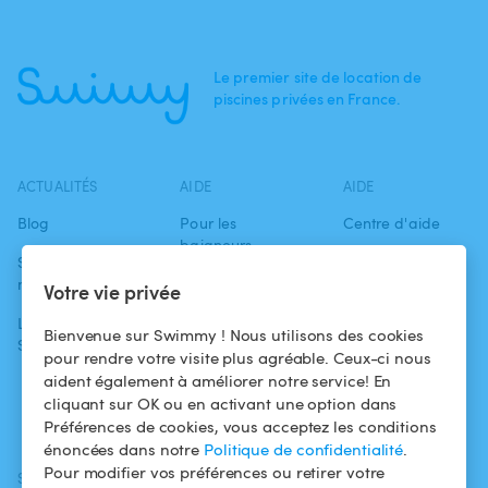
Le premier site de location de
piscines privées en France.
ACTUALITÉS
AIDE
AIDE
Blog
Pour les
Centre d'aide
baigneurs
Swimmy dans les
Conditions
médias
Pour les
d'utilisation
Votre vie privée
propriétaires
L'aventure
Politique de
Bienvenue sur Swimmy ! Nous utilisons des cookies
Swimmy
Louer ma piscine
confidentialité
pour rendre votre visite plus agréable. Ceux-ci nous
aident également à améliorer notre service! En
Comment ça
Mentions légales
cliquant sur OK ou en activant une option dans
marche ?
Préférences de cookies, vous acceptez les conditions
énoncées dans notre
Politique de confidentialité
.
Pour modifier vos préférences ou retirer votre
SUIVEZ-NOUS
TÉLÉCHARGEZ L'APP