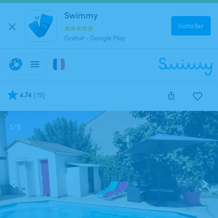
Swimmy
Installer
Gratuit - Google Play
4.74
(
19
)
1
/
5