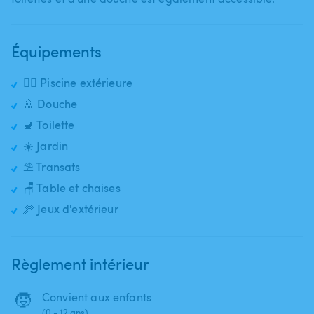
Équipements
🏊‍♂️ Piscine extérieure
🚿 Douche
🚽 Toilette
☀️ Jardin
⛱️ Transats
🪑 Table et chaises
🥏 Jeux d'extérieur
Règlement intérieur
🧒
Convient aux enfants
(0 - 12 ans)