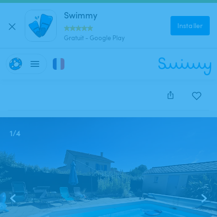
Swimmy
Installer
Gratuit - Google Play
Cette annonce est close et ne peut être réservée.
1
/
4