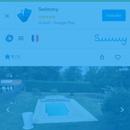
Swimmy
Installer
Gratuit - Google Play
5
(
3
)
1
/
4