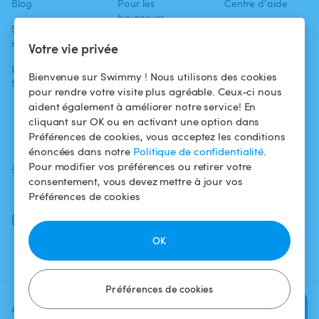
Blog
Pour les
Centre d'aide
baigneurs
Swimmy dans les
Conditions
médias
Pour les
d'utilisation
Votre vie privée
propriétaires
L'aventure
Politique de
Bienvenue sur Swimmy ! Nous utilisons des cookies
Swimmy
Louer ma piscine
confidentialité
pour rendre votre visite plus agréable. Ceux-ci nous
aident également à améliorer notre service! En
Comment ça
Mentions légales
cliquant sur OK ou en activant une option dans
marche ?
Préférences de cookies, vous acceptez les conditions
énoncées dans notre
Politique de confidentialité
.
Pour modifier vos préférences ou retirer votre
SUIVEZ-NOUS
TÉLÉCHARGEZ L'APP
consentement, vous devez mettre à jour vos
Facebook
Préférences de cookies
Instagram
OK
Préférences de cookies
Ajoutez une date et un créneau
Vérifier la