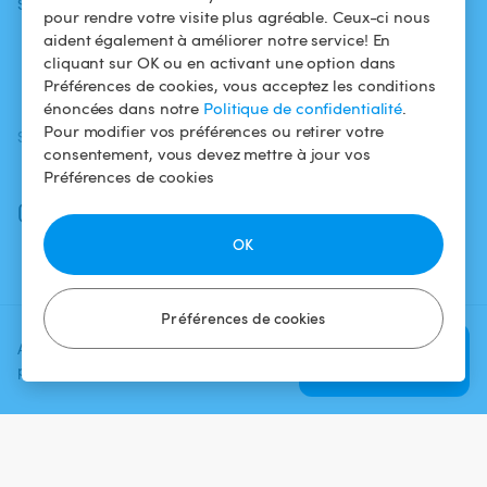
Swimmy
Louer ma piscine
confidentialité
pour rendre votre visite plus agréable. Ceux-ci nous
aident également à améliorer notre service! En
Comment ça
Mentions légales
cliquant sur OK ou en activant une option dans
marche ?
Préférences de cookies, vous acceptez les conditions
énoncées dans notre
Politique de confidentialité
.
Pour modifier vos préférences ou retirer votre
SUIVEZ-NOUS
TÉLÉCHARGEZ L'APP
consentement, vous devez mettre à jour vos
Facebook
Préférences de cookies
Instagram
OK
Préférences de cookies
Ajoutez une date et un créneau
Vérifier la
pour voir le prix
disponibilité