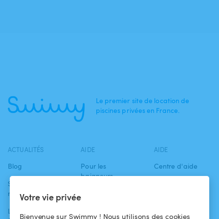
Le premier site de location de
piscines privées en France.
ACTUALITÉS
AIDE
AIDE
Blog
Pour les
Centre d'aide
baigneurs
Swimmy dans les
Conditions
médias
Pour les
d'utilisation
Votre vie privée
propriétaires
L'aventure
Politique de
Bienvenue sur Swimmy ! Nous utilisons des cookies