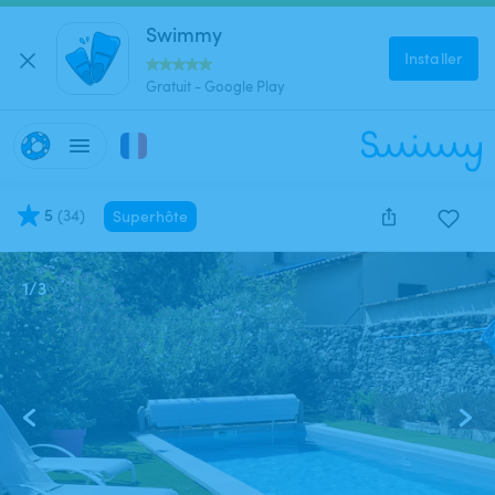
Swimmy
Installer
Gratuit - Google Play
5
(
34
)
Superhôte
1
/
3