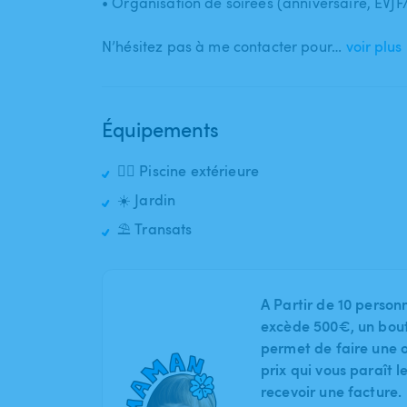
• Organisation de soirées (anniversaire​,​ EVJF​
N’hésitez pas à me contacter pour…
voir plus
Équipements
🏊‍♂️ Piscine extérieure
☀️ Jardin
⛱️ Transats
A Partir de 10 person
excède 500€, un bout
permet de faire une o
prix qui vous paraît 
recevoir une facture.