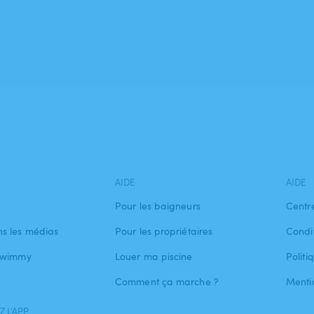
AIDE
AIDE
Pour les baigneurs
Centr
s les médias
Pour les propriétaires
Condit
 Swimmy
Louer ma piscine
Politi
Comment ça marche ?
Menti
 L'APP