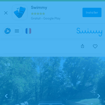
Swimmy
Installer
Gratuit - Google Play
Cette annonce est close et ne peut être réservée.
1
/
6