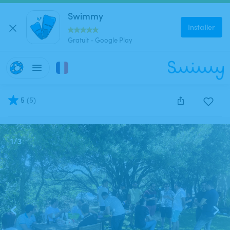
Swimmy
Installer
Gratuit - Google Play
5
(
5
)
Cette annonce est close et ne peut être réservée.
1
/
3