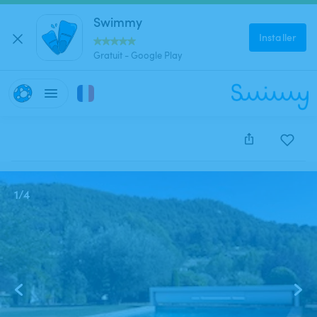
Swimmy
Installer
Gratuit - Google Play
Cette annonce est close et ne peut être réservée.
1
/
4