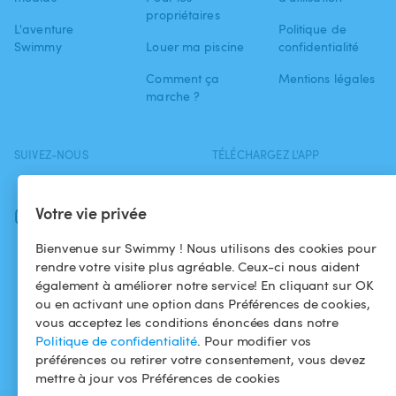
propriétaires
L'aventure
Politique de
Swimmy
Louer ma piscine
confidentialité
Comment ça
Mentions légales
marche ?
SUIVEZ-NOUS
TÉLÉCHARGEZ L'APP
Facebook
Votre vie privée
Instagram
Bienvenue sur Swimmy ! Nous utilisons des cookies pour
rendre votre visite plus agréable. Ceux-ci nous aident
également à améliorer notre service! En cliquant sur OK
ou en activant une option dans Préférences de cookies,
vous acceptez les conditions énoncées dans notre
Politique de confidentialité
. Pour modifier vos
préférences ou retirer votre consentement, vous devez
mettre à jour vos Préférences de cookies