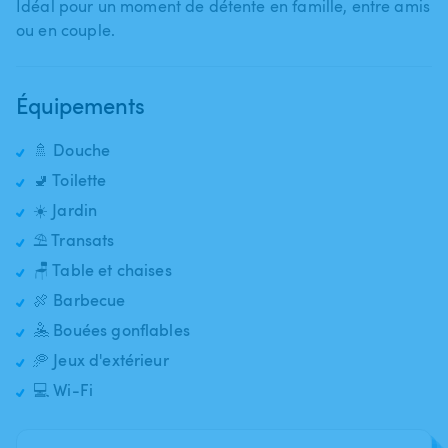
Idéal pour un moment de détente en famille​,​ entre amis
Équipements
🚿 Douche
🚽 Toilette
☀️ Jardin
⛱️ Transats
🪑 Table et chaises
🍖 Barbecue
🤽 Bouées gonflables
🥏 Jeux d'extérieur
💻 Wi-Fi