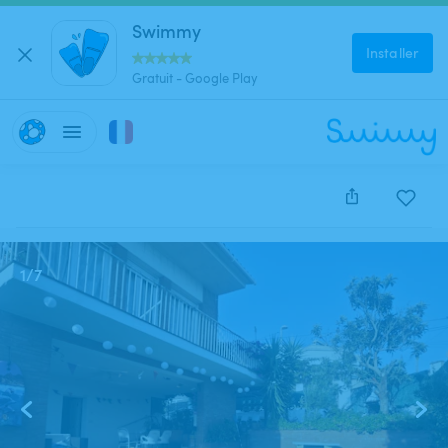
Swimmy
Installer
Gratuit - Google Play
Cette annonce est close et ne peut être réservée.
1
/
7