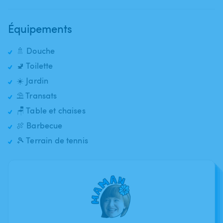
Équipements
🚿 Douche
🚽 Toilette
☀️ Jardin
⛱️ Transats
🪑 Table et chaises
🍖 Barbecue
🎾 Terrain de tennis