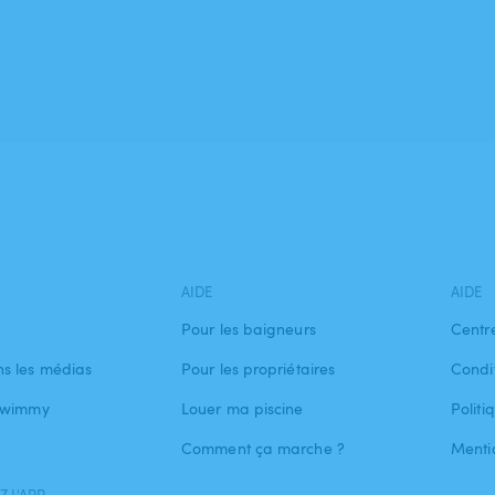
AIDE
AIDE
Pour les baigneurs
Centr
s les médias
Pour les propriétaires
Condit
 Swimmy
Louer ma piscine
Politi
Comment ça marche ?
Menti