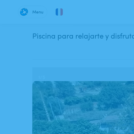
Menu
Piscina para relajarte y disfr
1
/
5