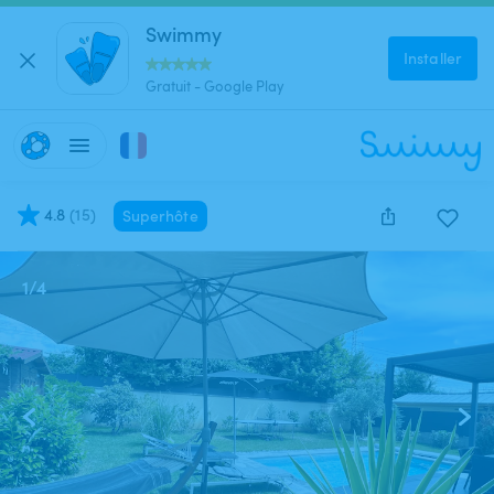
Swimmy
Installer
Gratuit - Google Play
4.8
(
15
)
Superhôte
1
/
4