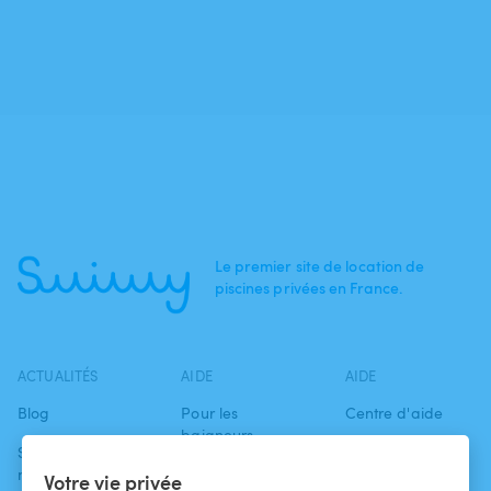
Le premier site de location de
piscines privées en France.
ACTUALITÉS
AIDE
AIDE
Blog
Pour les
Centre d'aide
baigneurs
Swimmy dans les
Conditions
médias
Pour les
d'utilisation
Votre vie privée