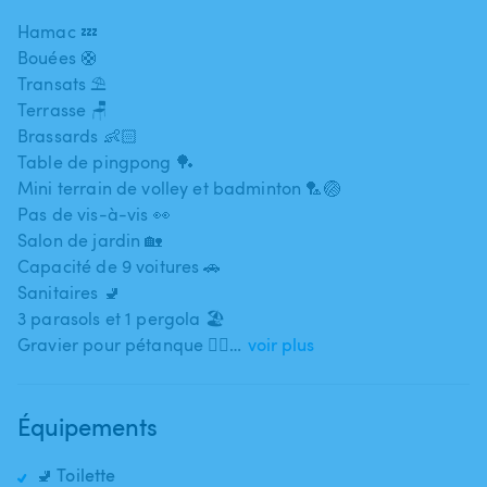
Hamac 💤
Bouées 🛟
Transats ⛱
Terrasse 🪑
Brassards 👶🏻
Table de pingpong 🏓
Mini terrain de volley et badminton 🏸🏐
Pas de vis-à-vis 👀
Salon de jardin 🏡
Capacité de 9 voitures 🚗
Sanitaires 🚽
3 parasols et 1 pergola 🏖
Gravier pour pétanque 👍🏽…
voir plus
Équipements
🚽 Toilette