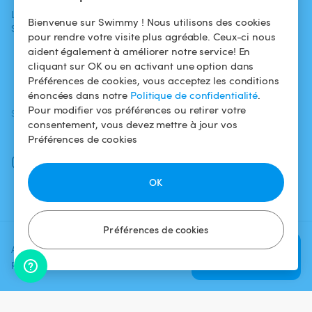
propriétaires
L'aventure
Politique de
Bienvenue sur Swimmy ! Nous utilisons des cookies
Swimmy
Louer ma piscine
confidentialité
pour rendre votre visite plus agréable. Ceux-ci nous
aident également à améliorer notre service! En
Comment ça
Mentions légales
cliquant sur OK ou en activant une option dans
marche ?
Préférences de cookies, vous acceptez les conditions
énoncées dans notre
Politique de confidentialité
.
Pour modifier vos préférences ou retirer votre
SUIVEZ-NOUS
TÉLÉCHARGEZ L'APP
consentement, vous devez mettre à jour vos
Facebook
Préférences de cookies
Instagram
OK
Préférences de cookies
Ajoutez une date et un créneau
Vérifier la
pour voir le prix
disponibilité