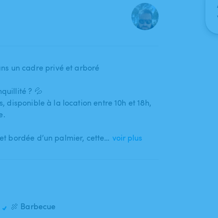
ns un cadre privé et arboré
quillité ? 💦
​,​ disponible à la location entre 10h et 18h​,​
e.
et bordée d’un palmier​,​ cette…
voir plus
🍖 Barbecue