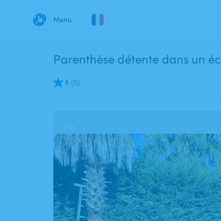
Menu
Parenthèse détente dans un éc
5
(
5
)
1
/
8