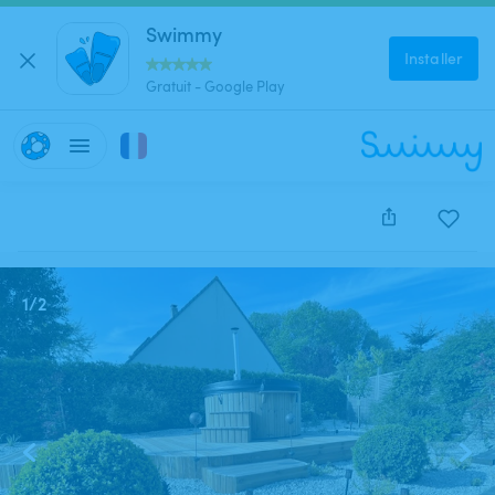
Swimmy
Installer
Gratuit - Google Play
Cette annonce est close et ne peut être réservée.
1
/
2