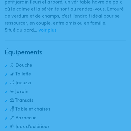
petit jardin fleuri et arboré​,​ un véritable havre de paix
où le calme et la sérénité sont au rendez-vous. Entouré
de verdure et de champs​,​ c'est l'endroit idéal pour se
ressourcer​,​ en couple​,​ entre amis ou en famille.
Situé au bord…
voir plus
Équipements
🚿 Douche
🚽 Toilette
🛁 Jacuzzi
☀️ Jardin
⛱️ Transats
🪑 Table et chaises
🍖 Barbecue
🥏 Jeux d'extérieur