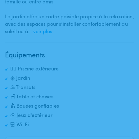
famille ou entre amis.
Le jardin offre un cadre paisible propice à la relaxation​,​
avec des espaces pour s’installer confortablement au
soleil ou à…
voir plus
Équipements
🏊‍♂️ Piscine extérieure
☀️ Jardin
⛱️ Transats
🪑 Table et chaises
🤽 Bouées gonflables
🥏 Jeux d'extérieur
💻 Wi-Fi