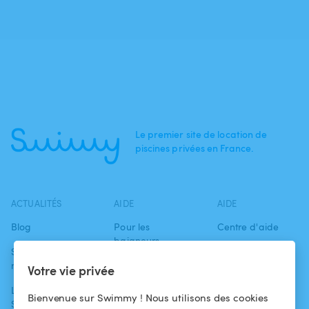
Le premier site de location de
piscines privées en France.
ACTUALITÉS
AIDE
AIDE
Blog
Pour les
Centre d'aide
baigneurs
Swimmy dans les
Conditions
médias
Pour les
d'utilisation
Votre vie privée
propriétaires
L'aventure
Politique de
Bienvenue sur Swimmy ! Nous utilisons des cookies
Swimmy
Louer ma piscine
confidentialité