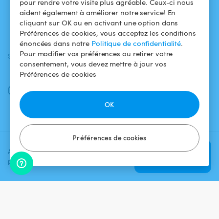
pour rendre votre visite plus agréable. Ceux-ci nous
aident également à améliorer notre service! En
Comment ça
Mentions légales
cliquant sur OK ou en activant une option dans
marche ?
Préférences de cookies, vous acceptez les conditions
énoncées dans notre
Politique de confidentialité
.
Pour modifier vos préférences ou retirer votre
SUIVEZ-NOUS
TÉLÉCHARGEZ L'APP
consentement, vous devez mettre à jour vos
Facebook
Préférences de cookies
Instagram
OK
Préférences de cookies
Ajoutez une date et un créneau
Vérifier la
pour voir le prix
disponibilité