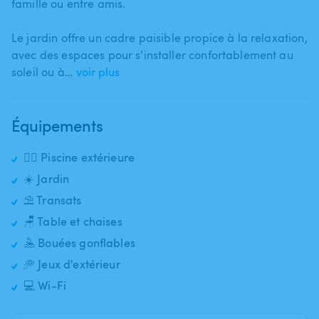
famille ou entre amis.
Le jardin offre un cadre paisible propice à la relaxation​,​
avec des espaces pour s’installer confortablement au
soleil ou à…
voir plus
Équipements
🏊‍♂️ Piscine extérieure
☀️ Jardin
⛱️ Transats
🪑 Table et chaises
🤽 Bouées gonflables
🥏 Jeux d'extérieur
💻 Wi-Fi