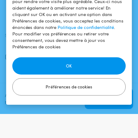
pour rendre votre visite plus agréable. Ceux-ci nous
aident également à améliorer notre service! En
Comment ça
Mentions légales
cliquant sur OK ou en activant une option dans
marche ?
Préférences de cookies, vous acceptez les conditions
énoncées dans notre
Politique de confidentialité
.
Pour modifier vos préférences ou retirer votre
SUIVEZ-NOUS
TÉLÉCHARGEZ L'APP
consentement, vous devez mettre à jour vos
Facebook
Préférences de cookies
Instagram
OK
Préférences de cookies
Ajoutez une date et un créneau
Vérifier la
pour voir le prix
disponibilité