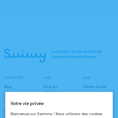
Le premier site de location de
piscines privées en France.
ACTUALITÉS
AIDE
AIDE
Blog
Pour les
Centre d'aide
baigneurs
Swimmy dans les
Conditions
médias
Pour les
d'utilisation
Votre vie privée
propriétaires
L'aventure
Politique de
Bienvenue sur Swimmy ! Nous utilisons des cookies
Swimmy
Louer ma piscine
confidentialité