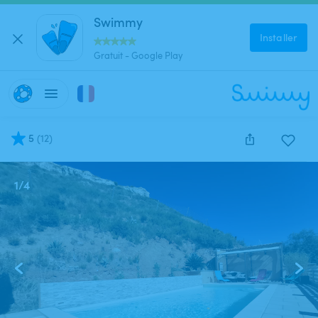
Swimmy
Installer
Gratuit - Google Play
5
(
12
)
1
/
4