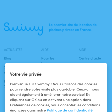
Le premier site de location de
piscines privées en France.
ACTUALITÉS
AIDE
AIDE
Blog
Pour les
Centre d'aide
baigneurs
Swimmy dans les
Conditions
médias
Pour les
d'utilisation
Votre vie privée
propriétaires
L'aventure
Politique de
Bienvenue sur Swimmy ! Nous utilisons des cookies
Swimmy
Louer ma piscine
confidentialité
pour rendre votre visite plus agréable. Ceux-ci nous
aident également à améliorer notre service! En
Comment ça
Mentions légales
cliquant sur OK ou en activant une option dans
marche ?
Préférences de cookies, vous acceptez les conditions
énoncées dans notre
Politique de confidentialité
.