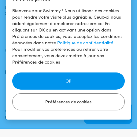
propriétaires
L'aventure
Politique de
Bienvenue sur Swimmy ! Nous utilisons des cookies
Swimmy
Louer ma piscine
confidentialité
pour rendre votre visite plus agréable. Ceux-ci nous
aident également à améliorer notre service! En
Comment ça
Mentions légales
cliquant sur OK ou en activant une option dans
marche ?
Préférences de cookies, vous acceptez les conditions
énoncées dans notre
Politique de confidentialité
.
Pour modifier vos préférences ou retirer votre
SUIVEZ-NOUS
TÉLÉCHARGEZ L'APP
consentement, vous devez mettre à jour vos
Facebook
Préférences de cookies
Instagram
OK
Préférences de cookies
Ajoutez une date et un créneau
Vérifier la
pour voir le prix
disponibilité