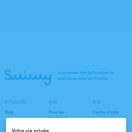
Le premier site de location de
piscines privées en France.
ACTUALITÉS
AIDE
AIDE
Blog
Pour les
Centre d'aide
baigneurs
Swimmy dans les
Conditions
médias
Pour les
d'utilisation
Votre vie privée