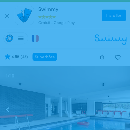
Swimmy
Installer
Gratuit - Google Play
4.95
(
43
)
Superhôte
1
/
10