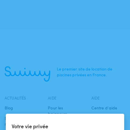
Le premier site de location de
piscines privées en France.
ACTUALITÉS
AIDE
AIDE
Blog
Pour les
Centre d'aide
baigneurs
Swimmy dans les
Conditions
médias
Pour les
d'utilisation
Votre vie privée
propriétaires