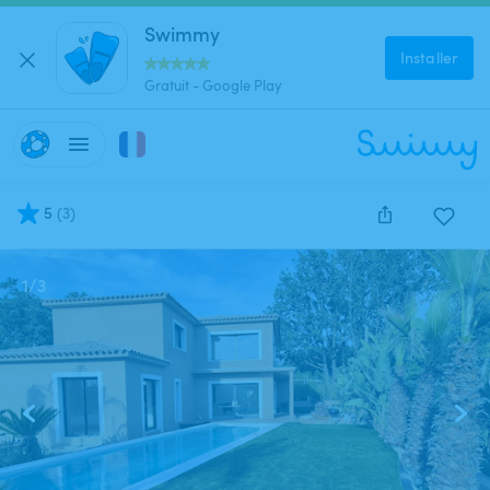
Swimmy
Installer
Gratuit - Google Play
5
(
3
)
1
/
3