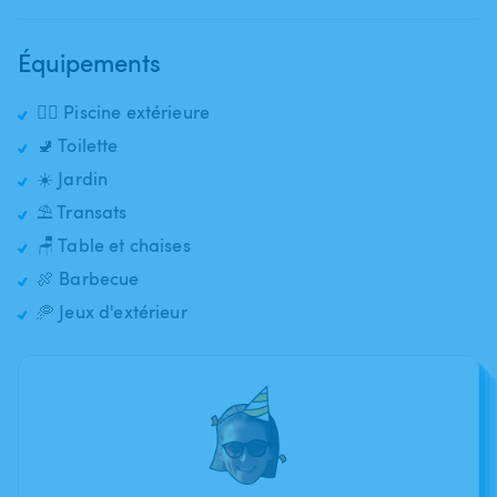
Équipements
🏊‍♂️ Piscine extérieure
🚽 Toilette
☀️ Jardin
⛱️ Transats
🪑 Table et chaises
🍖 Barbecue
🥏 Jeux d'extérieur