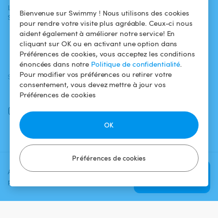
L'aventure
Politique de
Bienvenue sur Swimmy ! Nous utilisons des cookies
Swimmy
Louer ma piscine
confidentialité
pour rendre votre visite plus agréable. Ceux-ci nous
aident également à améliorer notre service! En
Comment ça
Mentions légales
cliquant sur OK ou en activant une option dans
marche ?
Préférences de cookies, vous acceptez les conditions
énoncées dans notre
Politique de confidentialité
.
Pour modifier vos préférences ou retirer votre
SUIVEZ-NOUS
TÉLÉCHARGEZ L'APP
consentement, vous devez mettre à jour vos
Facebook
Préférences de cookies
Instagram
OK
Préférences de cookies
Ajoutez une date et un créneau
Vérifier la
pour voir le prix
disponibilité