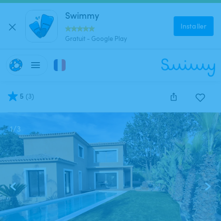
Swimmy
Installer
Gratuit - Google Play
5
(
3
)
1
/
3