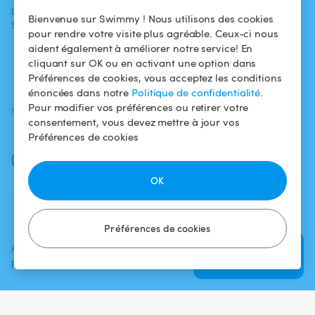
L'aventure
Politique de
Bienvenue sur Swimmy ! Nous utilisons des cookies
Swimmy
Louer ma piscine
confidentialité
pour rendre votre visite plus agréable. Ceux-ci nous
aident également à améliorer notre service! En
Comment ça
Mentions légales
cliquant sur OK ou en activant une option dans
marche ?
Préférences de cookies, vous acceptez les conditions
énoncées dans notre
Politique de confidentialité
.
Pour modifier vos préférences ou retirer votre
SUIVEZ-NOUS
TÉLÉCHARGEZ L'APP
consentement, vous devez mettre à jour vos
Facebook
Préférences de cookies
Instagram
OK
Préférences de cookies
Ajoutez une date et un créneau
Vérifier la
pour voir le prix
disponibilité