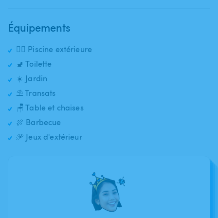
Équipements
🏊‍♂️ Piscine extérieure
🚽 Toilette
☀️ Jardin
⛱️ Transats
🪑 Table et chaises
🍖 Barbecue
🥏 Jeux d'extérieur