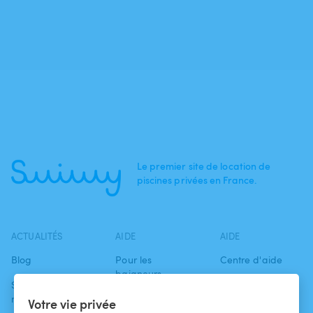
Le premier site de location de
piscines privées en France.
ACTUALITÉS
AIDE
AIDE
Blog
Pour les
Centre d'aide
baigneurs
Swimmy dans les
Conditions
médias
Pour les
d'utilisation
Votre vie privée
propriétaires