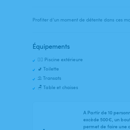
Profiter d’un moment de détente dans ces m
Équipements
🏊‍♂️ Piscine extérieure
🚽 Toilette
⛱️ Transats
🪑 Table et chaises
A Partir de 10 person
excède 500€, un bout
permet de faire une o