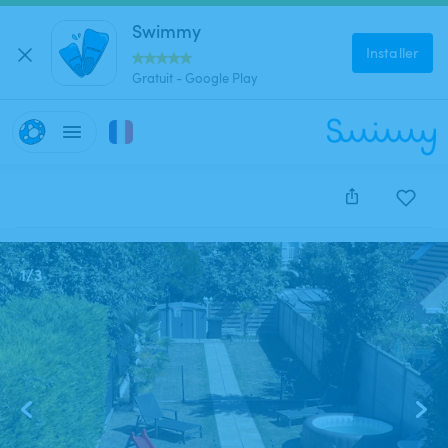
Swimmy
Installer
Gratuit - Google Play
Cette annonce est close et ne peut être réservée.
1
/
3