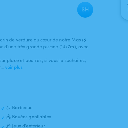
SH
crin de verdure au cœur de notre Mas 🌿
 d’une très grande piscine (14x7m)​,​ avec
 place et pourrez​,​ si vous le souhaitez​,​
r…
voir plus
🍖 Barbecue
🤽 Bouées gonflables
🥏 Jeux d'extérieur