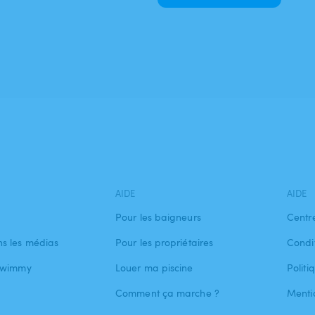
AIDE
AIDE
Pour les baigneurs
Centr
s les médias
Pour les propriétaires
Condit
 Swimmy
Louer ma piscine
Politi
Comment ça marche ?
Menti