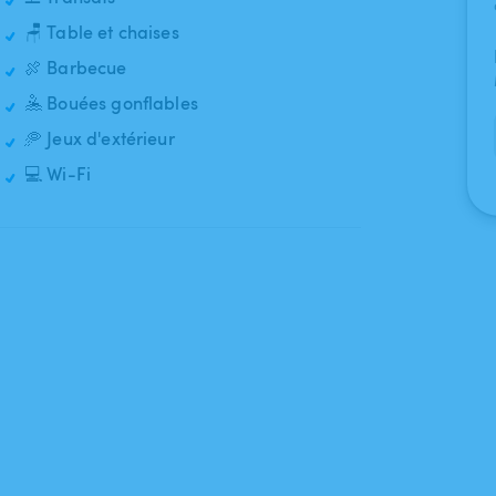
🪑 Table et chaises
🍖 Barbecue
🤽 Bouées gonflables
🥏 Jeux d'extérieur
💻 Wi-Fi