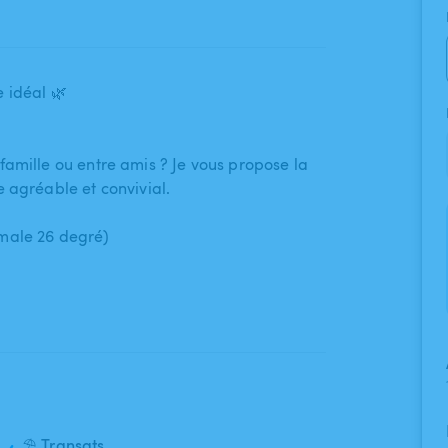
 idéal 🌿
famille ou entre amis ? Je vous propose la
 agréable et convivial.
imale 26 degré)
⛱️ Transats