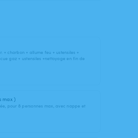
. + charbon + allume feu + ustensiles +
cue gaz + ustensiles +nettoyage en fin de
s max )
ivée, pour 8 personnes max, avec nappe et