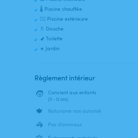
🌡️ Piscine chauffée
🏊‍♂️ Piscine extérieure
🚿 Douche
🚽 Toilette
☀️ Jardin
Règlement intérieur
🧒
Convient aux enfants
(0 - 12 ans)
🍁
Naturisme non autorisé
🦓
Pas d'animaux
🎂