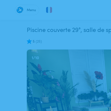
Menu
Piscine couverte 29°, salle de 
5
(
25
)
1
/
10