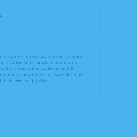
s
en préparant un délicieux repas sur notre
nt convivial en famille ou entre amis.
e table pouvant accueillir jusqu'à 8
pporter vos ingrédients et à profiter d'un
 de la piscine. ☀️🍖🥩🌽