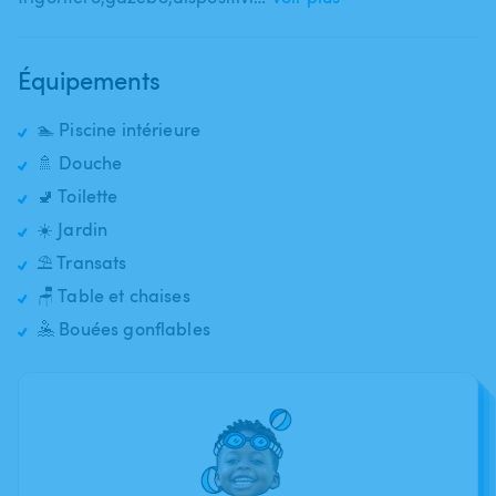
Équipements
🏊 Piscine intérieure
🚿 Douche
🚽 Toilette
☀️ Jardin
⛱️ Transats
🪑 Table et chaises
🤽 Bouées gonflables