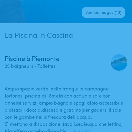
Voir les images (10)
La Piscina in Cascina
Piscine à Piemonte
35 baigneurs
• Toilettes
Ampio spazio verde ​,​nelle tranquille campagne
tortonesi​,​piscina di 18metri con acqua e sale con
annessi servizi ​,​ampio bagno e spogliatoio accessibile
a disabili doccia​,​discesa e gradino per godersi il sole
con le gambe nella frescura dell acqua.
Sì mettono a disposizione ​,​tavoli​,​sedie​,​qualche lettino​,​
frigorifero​,​gazebo​,​dispositivi…
voir plus