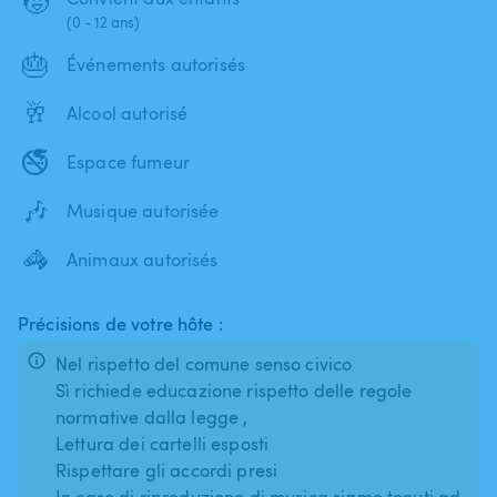
🧒
(0 - 12 ans)
🎂
Événements autorisés
🥂
Alcool autorisé
🚭
Espace fumeur
🎶
Musique autorisée
🦓
Animaux autorisés
Précisions de votre hôte :
Nel rispetto del comune senso civico
Sì richiede educazione rispetto delle regole
normative dalla legge ,
Lettura dei cartelli esposti
Rispettare gli accordi presi
In caso di riproduzione di musica siamo tenuti ad