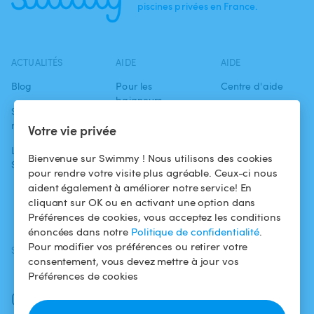
piscines privées en France.
ACTUALITÉS
AIDE
AIDE
Blog
Pour les
Centre d'aide
baigneurs
Swimmy dans les
Conditions
médias
Pour les
d'utilisation
Votre vie privée
propriétaires
L'aventure
Politique de
Bienvenue sur Swimmy ! Nous utilisons des cookies
Swimmy
Louer ma piscine
confidentialité
pour rendre votre visite plus agréable. Ceux-ci nous
aident également à améliorer notre service! En
Comment ça
Mentions légales
cliquant sur OK ou en activant une option dans
marche ?
Préférences de cookies, vous acceptez les conditions
énoncées dans notre
Politique de confidentialité
.
Pour modifier vos préférences ou retirer votre
SUIVEZ-NOUS
TÉLÉCHARGEZ L'APP
consentement, vous devez mettre à jour vos
Facebook
Préférences de cookies
Instagram