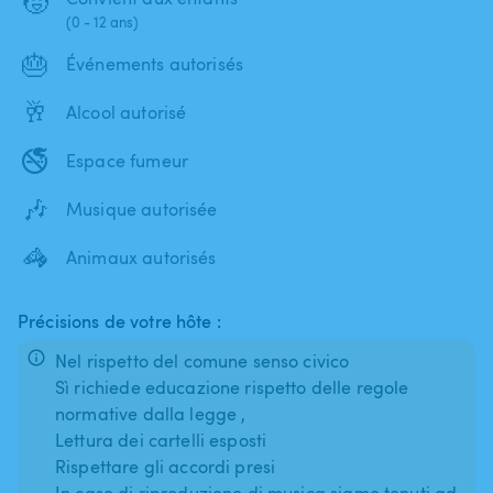
🧒
(0 - 12 ans)
🎂
Événements autorisés
🥂
Alcool autorisé
🚭
Espace fumeur
🎶
Musique autorisée
🦓
Animaux autorisés
Précisions de votre hôte :
Nel rispetto del comune senso civico
Sì richiede educazione rispetto delle regole
normative dalla legge ,
Lettura dei cartelli esposti
Rispettare gli accordi presi
In caso di riproduzione di musica siamo tenuti ad