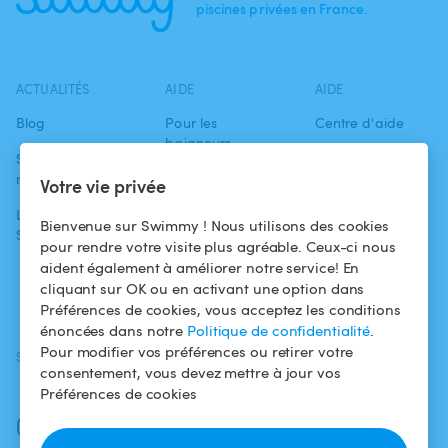
piscines privées en France.
ACTUALITÉS
AIDE
AIDE
Blog
Pour les
Centre d'aide
baigneurs
Swimmy dans les
Conditions
médias
Pour les
d'utilisation
Votre vie privée
propriétaires
L'aventure
Politique de
Bienvenue sur Swimmy ! Nous utilisons des cookies
Swimmy
Louer ma piscine
confidentialité
pour rendre votre visite plus agréable. Ceux-ci nous
aident également à améliorer notre service! En
Comment ça
Mentions légales
cliquant sur OK ou en activant une option dans
marche ?
Préférences de cookies, vous acceptez les conditions
énoncées dans notre
Politique de confidentialité
.
Pour modifier vos préférences ou retirer votre
SUIVEZ-NOUS
TÉLÉCHARGEZ L'APP
consentement, vous devez mettre à jour vos
Facebook
Préférences de cookies
Instagram