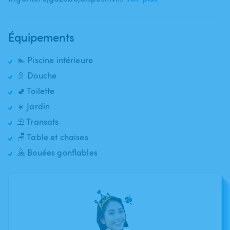
Équipements
🏊 Piscine intérieure
🚿 Douche
🚽 Toilette
☀️ Jardin
⛱️ Transats
🪑 Table et chaises
🤽 Bouées gonflables