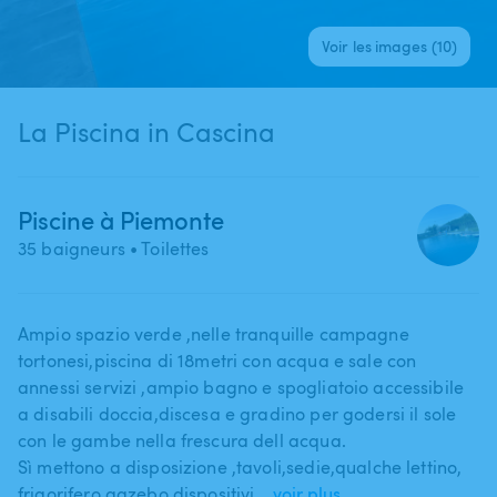
Voir les images (10)
La Piscina in Cascina
Piscine à Piemonte
35 baigneurs
• Toilettes
Ampio spazio verde ​,​nelle tranquille campagne
tortonesi​,​piscina di 18metri con acqua e sale con
annessi servizi ​,​ampio bagno e spogliatoio accessibile
a disabili doccia​,​discesa e gradino per godersi il sole
con le gambe nella frescura dell acqua.
Sì mettono a disposizione ​,​tavoli​,​sedie​,​qualche lettino​,​
frigorifero​,​gazebo​,​dispositivi…
voir plus