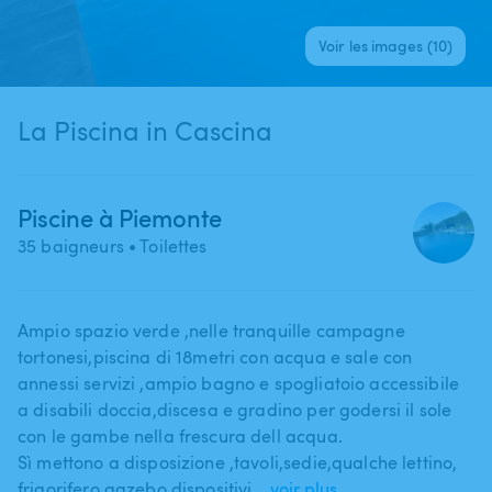
Voir les images (10)
La Piscina in Cascina
Piscine à Piemonte
35 baigneurs
• Toilettes
Ampio spazio verde ​,​nelle tranquille campagne
tortonesi​,​piscina di 18metri con acqua e sale con
annessi servizi ​,​ampio bagno e spogliatoio accessibile
a disabili doccia​,​discesa e gradino per godersi il sole
con le gambe nella frescura dell acqua.
Sì mettono a disposizione ​,​tavoli​,​sedie​,​qualche lettino​,​
frigorifero​,​gazebo​,​dispositivi…
voir plus