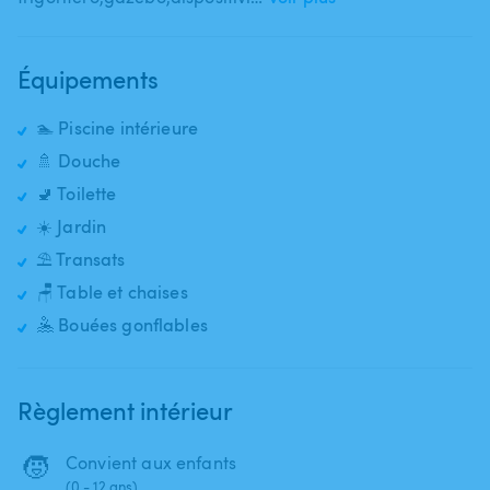
Équipements
🏊 Piscine intérieure
🚿 Douche
🚽 Toilette
☀️ Jardin
⛱️ Transats
🪑 Table et chaises
🤽 Bouées gonflables
Règlement intérieur
🧒
Convient aux enfants
(0 - 12 ans)