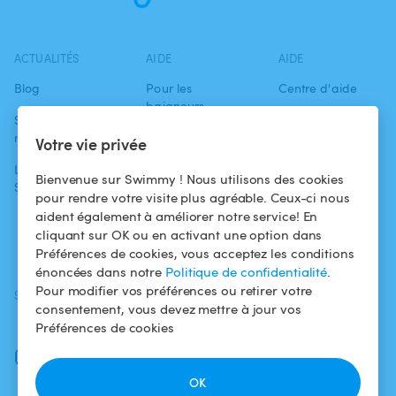
ACTUALITÉS
AIDE
AIDE
Blog
Pour les
Centre d'aide
baigneurs
Swimmy dans les
Conditions
médias
Pour les
d'utilisation
Votre vie privée
propriétaires
L'aventure
Politique de
Bienvenue sur Swimmy ! Nous utilisons des cookies
Swimmy
Louer ma piscine
confidentialité
pour rendre votre visite plus agréable. Ceux-ci nous
aident également à améliorer notre service! En
Comment ça
Mentions légales
cliquant sur OK ou en activant une option dans
marche ?
Préférences de cookies, vous acceptez les conditions
énoncées dans notre
Politique de confidentialité
.
Pour modifier vos préférences ou retirer votre
SUIVEZ-NOUS
TÉLÉCHARGEZ L'APP
consentement, vous devez mettre à jour vos
Facebook
Préférences de cookies
Instagram
OK