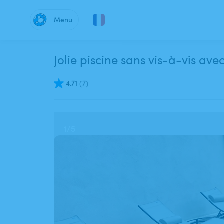
Menu
Jolie piscine sans vis-à-vis avec
4.71
(
7
)
1
/
5