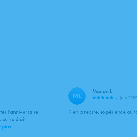
Manon L
ML
•
juin 202
ter l’anniversaire
Rien à redire, expérience au 
piscine était
r plus