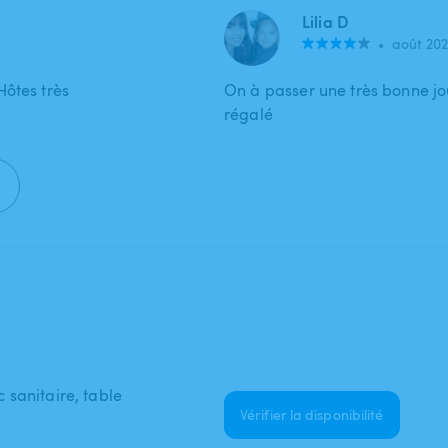
Lilia D
•
août 20
Hôtes très
On à passer une très bonne jou
régalé
c sanitaire, table
Vérifier la disponibilité