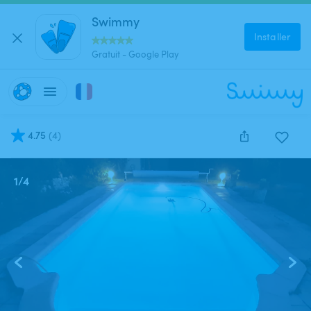
Swimmy
Installer
Gratuit - Google Play
4.75
(
4
)
1
/
4