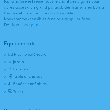
Ici​,​ la nature est reine​,​ sous le chant des cigales vous
aurez accès à un grand parasol​,​ des transats en bois à
l'ombre et un hamac très conformable .
Nous sommes sensibles à ne pas gaspiller l'eau.
Emilie et…
voir plus
Équipements
🏊‍♂️ Piscine extérieure
☀️ Jardin
⛱️ Transats
🪑 Table et chaises
🤽 Bouées gonflables
💻 Wi-Fi