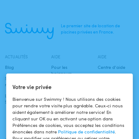
Le premier site de location de
piscines privées en France.
ACTUALITÉS
AIDE
AIDE
Blog
Pour les
Centre d'aide
baigneurs
Swimmy dans les
Conditions
médias
Pour les
d'utilisation
Votre vie privée
propriétaires
L'aventure
Politique de
Bienvenue sur Swimmy ! Nous utilisons des cookies
Swimmy
Louer ma piscine
confidentialité
pour rendre votre visite plus agréable. Ceux-ci nous
aident également à améliorer notre service! En
Comment ça
Mentions légales
cliquant sur OK ou en activant une option dans
marche ?
Préférences de cookies, vous acceptez les conditions
énoncées dans notre
Politique de confidentialité
.
Pour modifier vos préférences ou retirer votre